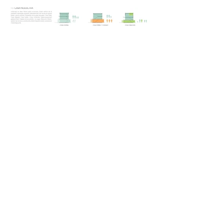
C.Bonaplata 41 baixos local 2
08034 Barcelona
email: taab6@coac.cat