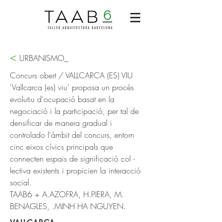
<
URBANISMO_
Concurs obert / VALLCARCA (ES) VIU
'Vallcarca (es) viu' proposa un procés
evolutiu d'ocupació basat en la
negociació i la participació, per tal de
densificar de manera gradual i
controlado l'àmbit del concurs, entorn
cinc eixos cívics principals que
connecten espais de significació col ∙
lectiva existents i propicien la interacció
social.
TAAB6 + A.AZOFRA, H.PIERA, M.
BENAGLES, .MINH HA NGUYEN.